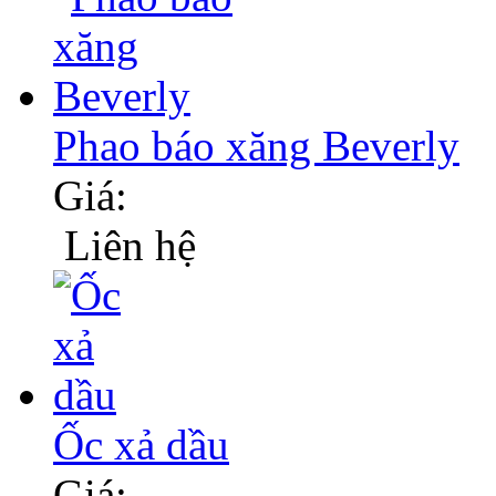
Phao báo xăng Beverly
Giá:
Liên hệ
Ốc xả dầu
Giá: