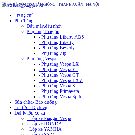
ĐỊA CHỈ: SỐ 1035 GIẢI PHÓNG - THANH XUÂN - HÀ NỘI
Trang chủ
Phụ Tùng
Dầu máy,dầu nhớt
Phụ tùng Piaggio
- Phụ tùng Liberty ABS
- Phụ tùng Liberty
- Phụ tùng Beverly
- Phụ tùng Zip
Phụ tùng Vespa
- Phụ tùng Vespa LX
- Phụ tùng Vespa ET
- Phụ tùng Vespa GT
- Phụ tùng Vespa LXV
- Phụ tùng Vespa S
- Phụ tùng Primavera
- Phụ tùng Vespa Sprint
Sửa chữa- Bảo dưỡng
Tin tức - Dịch vụ
Đại lý lốp xe ga
- Lốp xe Piaggio Vespa
- Lốp xe HONDA
- Lốp xe YAMHA
- Lốp xe SYM