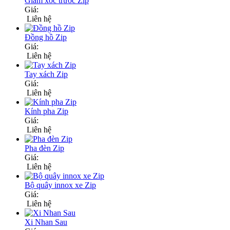
Giảm xóc trước Zip
Giá:
Liên hệ
Đồng hồ Zip
Giá:
Liên hệ
Tay xách Zip
Giá:
Liên hệ
Kính pha Zip
Giá:
Liên hệ
Pha đèn Zip
Giá:
Liên hệ
Bộ quây innox xe Zip
Giá:
Liên hệ
Xi Nhan Sau