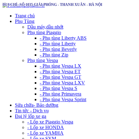
ĐỊA CHỈ: SỐ 1035 GIẢI PHÓNG - THANH XUÂN - HÀ NỘI
Trang chủ
Phụ Tùng
Dầu máy,dầu nhớt
Phụ tùng Piaggio
- Phụ tùng Liberty ABS
- Phụ tùng Liberty
- Phụ tùng Beverly
- Phụ tùng Zip
Phụ tùng Vespa
- Phụ tùng Vespa LX
- Phụ tùng Vespa ET
- Phụ tùng Vespa GT
- Phụ tùng Vespa LXV
- Phụ tùng Vespa S
- Phụ tùng Primavera
- Phụ tùng Vespa Sprint
Sửa chữa- Bảo dưỡng
Tin tức - Dịch vụ
Đại lý lốp xe ga
- Lốp xe Piaggio Vespa
- Lốp xe HONDA
- Lốp xe YAMHA
- Lốp xe SYM