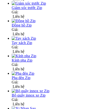
Giảm xóc trước Zip
Giá:
Liên hệ
Đồng hồ Zip
Giá:
Liên hệ
Tay xách Zip
Giá:
Liên hệ
Kính pha Zip
Giá:
Liên hệ
Pha đèn Zip
Giá:
Liên hệ
Bộ quây innox xe Zip
Giá:
Liên hệ