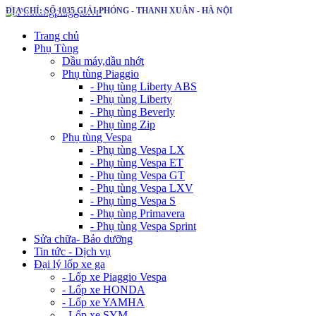
ĐỊA CHỈ: SỐ 1035 GIẢI PHÓNG - THANH XUÂN - HÀ NỘI
Trang chủ
Phụ Tùng
Dầu máy,dầu nhớt
Phụ tùng Piaggio
- Phụ tùng Liberty ABS
- Phụ tùng Liberty
- Phụ tùng Beverly
- Phụ tùng Zip
Phụ tùng Vespa
- Phụ tùng Vespa LX
- Phụ tùng Vespa ET
- Phụ tùng Vespa GT
- Phụ tùng Vespa LXV
- Phụ tùng Vespa S
- Phụ tùng Primavera
- Phụ tùng Vespa Sprint
Sửa chữa- Bảo dưỡng
Tin tức - Dịch vụ
Đại lý lốp xe ga
- Lốp xe Piaggio Vespa
- Lốp xe HONDA
- Lốp xe YAMHA
- Lốp xe SYM