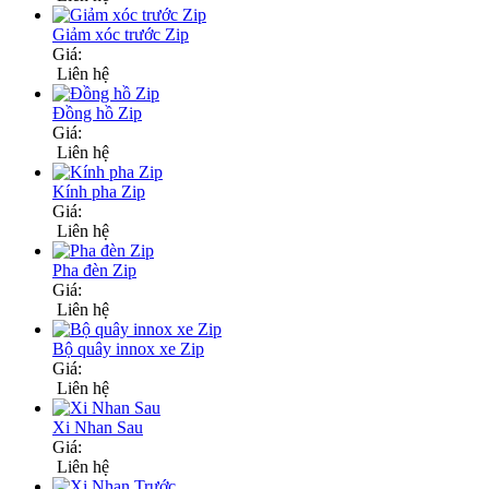
Giảm xóc trước Zip
Giá:
Liên hệ
Đồng hồ Zip
Giá:
Liên hệ
Kính pha Zip
Giá:
Liên hệ
Pha đèn Zip
Giá:
Liên hệ
Bộ quây innox xe Zip
Giá:
Liên hệ
Xi Nhan Sau
Giá:
Liên hệ