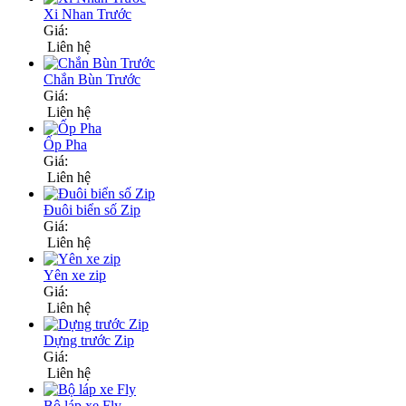
Xi Nhan Trước
Giá:
Liên hệ
Chắn Bùn Trước
Giá:
Liên hệ
Ốp Pha
Giá:
Liên hệ
Đuôi biển số Zip
Giá:
Liên hệ
Yên xe zip
Giá:
Liên hệ
Dựng trước Zip
Giá:
Liên hệ
Bộ láp xe Fly