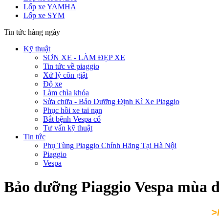
Lốp xe YAMHA
Lốp xe SYM
Tin tức hàng ngày
Kỹ thuật
SƠN XE - LÀM ĐẸP XE
Tin tức về piaggio
Xử lý côn giật
Độ xe
Làm chìa khóa
Sửa chữa - Bảo Dưỡng Định Kì Xe Piaggio
Phục hồi xe tai nạn
Bắt bệnh Vespa cổ
Tư vấn kỹ thuật
Tin tức
Phụ Tùng Piaggio Chính Hãng Tại Hà Nội
Piaggio
Vespa
Bảo dưỡng Piaggio Vespa mùa dịc
>