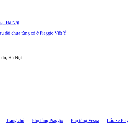
 tại Hà Nội
u đãi chưa từng có ở Piaggio Việt Ý
uân, Hà Nội
Trang chủ
|
Phụ tùng Piaggio
|
Phụ tùng Vespa
|
Lốp xe Pia