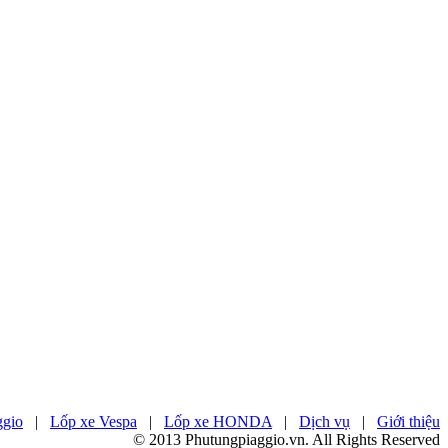
ggio
|
Lốp xe Vespa
|
Lốp xe HONDA
|
Dịch vụ
|
Giới thiệu
© 2013 Phutungpiaggio.vn. All Rights Reserved