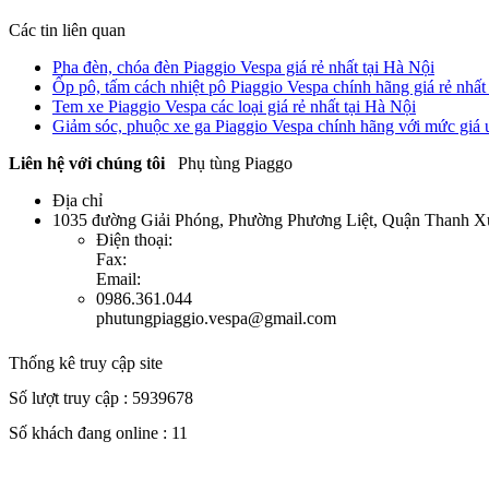
Các tin liên quan
Pha đèn, chóa đèn Piaggio Vespa giá rẻ nhất tại Hà Nội
Ốp pô, tấm cách nhiệt pô Piaggio Vespa chính hãng giá rẻ nhất
Tem xe Piaggio Vespa các loại giá rẻ nhất tại Hà Nội
Giảm sóc, phuộc xe ga Piaggio Vespa chính hãng với mức giá ư
Liên hệ với chúng tôi
Phụ tùng Piaggo
Địa chỉ
1035 đường Giải Phóng, Phường Phương Liệt, Quận Thanh X
Điện thoại:
Fax:
Email:
0986.361.044
phutungpiaggio.vespa@gmail.com
Thống kê truy cập site
Số lượt truy cập : 5939678
Số khách đang online : 11