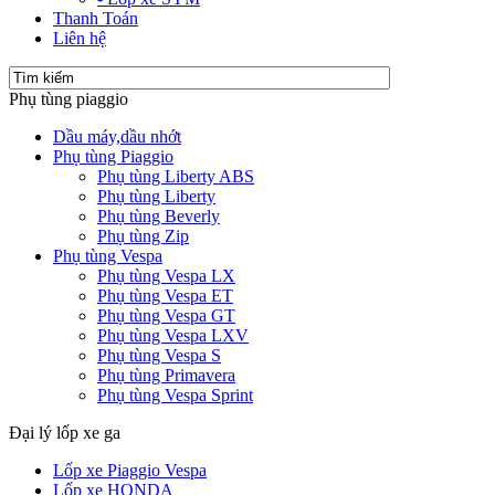
Thanh Toán
Liên hệ
Phụ tùng piaggio
Dầu máy,dầu nhớt
Phụ tùng Piaggio
Phụ tùng Liberty ABS
Phụ tùng Liberty
Phụ tùng Beverly
Phụ tùng Zip
Phụ tùng Vespa
Phụ tùng Vespa LX
Phụ tùng Vespa ET
Phụ tùng Vespa GT
Phụ tùng Vespa LXV
Phụ tùng Vespa S
Phụ tùng Primavera
Phụ tùng Vespa Sprint
Đại lý lốp xe ga
Lốp xe Piaggio Vespa
Lốp xe HONDA