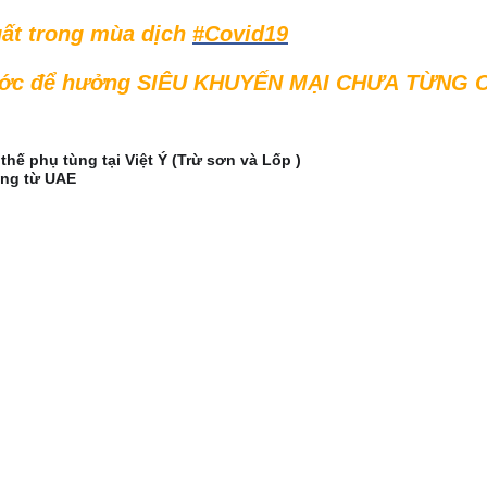
uất trong mùa dịch
#
Covid19
 trước để hưởng SIÊU KHUYẾN MẠI CHƯA
TỪNG C
thế phụ tùng tại Việt Ý (Trừ sơn và Lốp )
ãng từ UAE