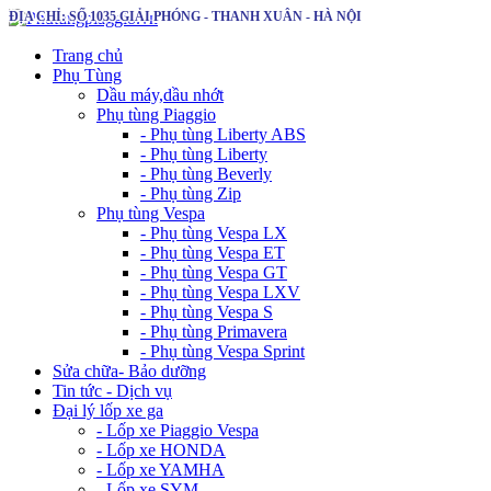
ĐỊA CHỈ: SỐ 1035 GIẢI PHÓNG - THANH XUÂN - HÀ NỘI
Trang chủ
Phụ Tùng
Dầu máy,dầu nhớt
Phụ tùng Piaggio
- Phụ tùng Liberty ABS
- Phụ tùng Liberty
- Phụ tùng Beverly
- Phụ tùng Zip
Phụ tùng Vespa
- Phụ tùng Vespa LX
- Phụ tùng Vespa ET
- Phụ tùng Vespa GT
- Phụ tùng Vespa LXV
- Phụ tùng Vespa S
- Phụ tùng Primavera
- Phụ tùng Vespa Sprint
Sửa chữa- Bảo dưỡng
Tin tức - Dịch vụ
Đại lý lốp xe ga
- Lốp xe Piaggio Vespa
- Lốp xe HONDA
- Lốp xe YAMHA
- Lốp xe SYM