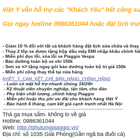
Việt Ý vẫn hỗ trợ các "Khách Yêu" hết công s
Gọi ngay hotline 0986361044 hoặc đặt lịch
-
Giảm 10 % đối với tất cả khách hàng đặt lịch sửa chữa và thay 
- Thay 2 lốp xe được tặng hộp dầu máy EMI nhập khẩu chính h
- Miễn phí đọc lỗi, xóa lỗi xe Piaggio Vespa
- Bảo dưỡng toàn bộ xe chỉ 150k
=>
- Sơn xe
tặng ngay gói bảo dưỡng toàn bộ trị giá 150k
- Miễn phí công thay thế tại cửa hàng
#
VIỆT_Ý_CAM_KẾT_CHỈ_BÁN_HÀNG_CHÍNH_HÃNG
- Luôn có mặt hỗ trợ nhanh chóng 16/24h
- Kỹ thuật viên chuyên nghiệp, tận tâm, chu đáo
- Phụ kiện chất lượng ,chính hãng Piaggio
- Miễn phí hoặc thu phí ưu đãi cho khách hàng Việt Ý
- Bảo hành 6 tháng, cam kết giá cạnh tranh nhất Hà Nội
-----------------------------------------------------------------------------
Thả ga mua sắm- không lo về giá
Hotline: 0986361044
Web:
http://phutungpiaggio.vn/
Địa chỉ: số 1035 Giải Phóng(Gần ngã ba đuôi cá)