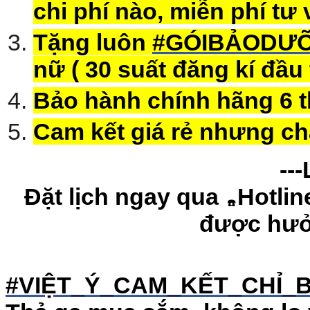
chi phí nào, miễn phí tư 
Tặng luôn
#
GÓIBẢODƯỠ
nữ ( 30 suất đăng kí đầu 
Bảo hành chính hãng 6 
Cam kết giá rẻ nhưng ch
--
Đặt lịch ngay qua
Hotlin
☎️
được hưởn
#
VIỆT_Ý_CAM_KẾT_CHỈ