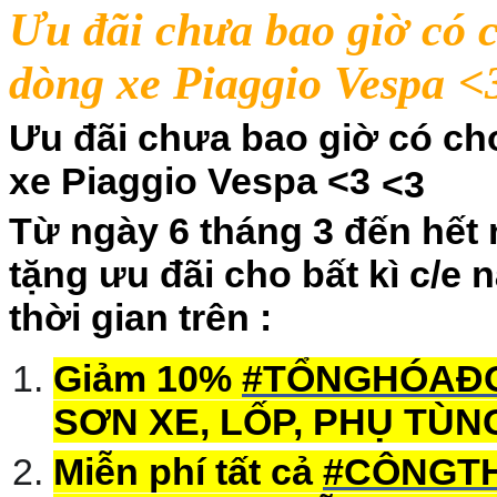
Ưu đãi chưa bao giờ có 
dòng xe Piaggio Vespa
<
Ưu đãi chưa bao giờ có ch
xe Piaggio Vespa <3
<3
Từ ngày 6 tháng 3 đến hết 
tặng ưu đãi cho bất kì c/e
thời gian trên :
Giảm 10%
#
TỔNGHÓAĐ
SƠN XE, LỐP, PHỤ TÙNG
Miễn phí tất cả
#
CÔNGT