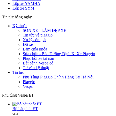
Lốp xe YAMHA
Lốp xe SYM
Tin tức hàng ngày
Kỹ thuật
SƠN XE - LÀM ĐẸP XE
Tin tức về piaggio
Xử lý côn giật
Độ xe
Làm chìa khóa
Sửa chữa - Bảo Dưỡng Định Kì Xe Piaggio
Phục hồi xe tai nạn
Bắt bệnh Vespa cổ
Tư vấn kỹ thuật
Tin tức
Phụ Tùng Piaggio Chính Hãng Tại Hà Nội
Piaggio
Vespa
Phụ tùng Vespa ET
Bộ bát phốt ET
Giá: