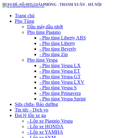
ĐỊA CHỈ: SỐ 1035 GIẢI PHÓNG - THANH XUÂN - HÀ NỘI
Trang chủ
Phụ Tùng
Dầu máy,dầu nhớt
Phụ tùng Piaggio
- Phụ tùng Liberty ABS
- Phụ tùng Liberty
- Phụ tùng Beverly
- Phụ tùng Zip
Phụ tùng Vespa
- Phụ tùng Vespa LX
- Phụ tùng Vespa ET
- Phụ tùng Vespa GT
- Phụ tùng Vespa LXV
- Phụ tùng Vespa S
- Phụ tùng Primavera
- Phụ tùng Vespa Sprint
Sửa chữa- Bảo dưỡng
Tin tức - Dịch vụ
Đại lý lốp xe ga
- Lốp xe Piaggio Vespa
- Lốp xe HONDA
- Lốp xe YAMHA
- Lốp xe SYM