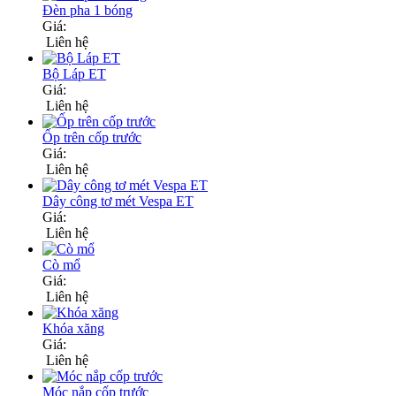
Đèn pha 1 bóng
Giá:
Liên hệ
Bộ Láp ET
Giá:
Liên hệ
Ốp trên cốp trước
Giá:
Liên hệ
Dây công tơ mét Vespa ET
Giá:
Liên hệ
Cò mổ
Giá:
Liên hệ
Khóa xăng
Giá:
Liên hệ
Móc nắp cốp trước