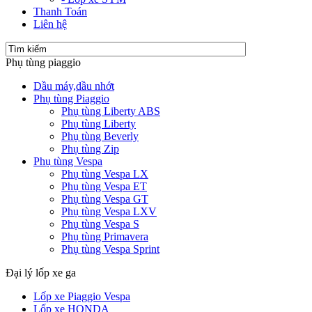
Thanh Toán
Liên hệ
Phụ tùng piaggio
Dầu máy,dầu nhớt
Phụ tùng Piaggio
Phụ tùng Liberty ABS
Phụ tùng Liberty
Phụ tùng Beverly
Phụ tùng Zip
Phụ tùng Vespa
Phụ tùng Vespa LX
Phụ tùng Vespa ET
Phụ tùng Vespa GT
Phụ tùng Vespa LXV
Phụ tùng Vespa S
Phụ tùng Primavera
Phụ tùng Vespa Sprint
Đại lý lốp xe ga
Lốp xe Piaggio Vespa
Lốp xe HONDA