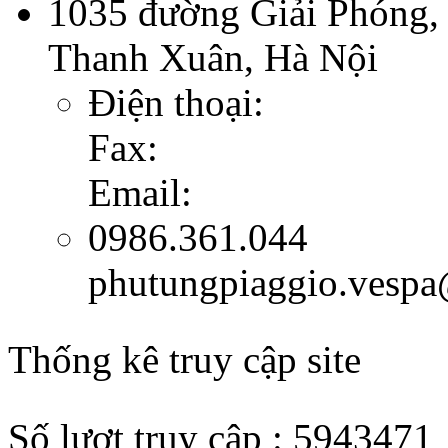
1035 đường Giải Phóng,
Thanh Xuân, Hà Nội
Điện thoại:
Fax:
Email:
0986.361.044
phutungpiaggio.vesp
Thống kê truy cập site
Số lượt truy cập : 5943471