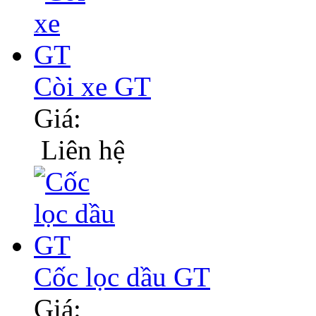
Còi xe GT
Giá:
Liên hệ
Cốc lọc dầu GT
Giá: