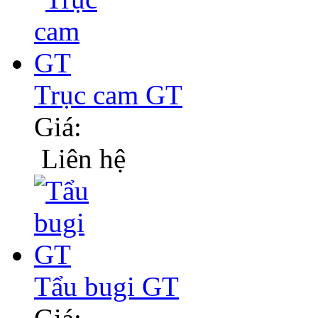
Trục cam GT
Giá:
Liên hệ
Tẩu bugi GT