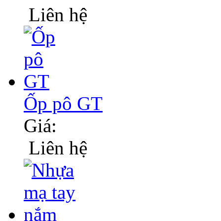
Liên hệ
Ốp pô GT
Giá:
Liên hệ