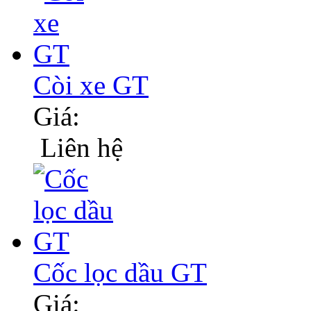
Còi xe GT
Giá:
Liên hệ
Cốc lọc dầu GT
Giá: