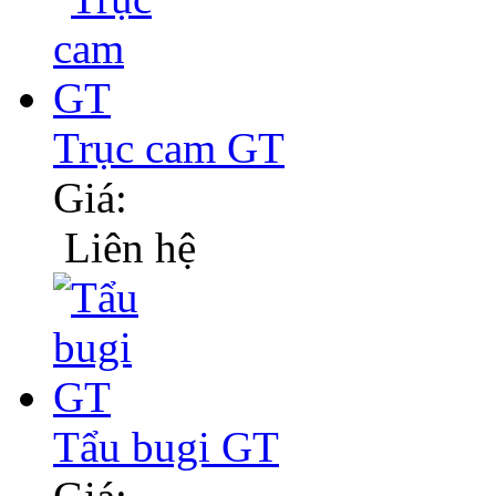
Trục cam GT
Giá:
Liên hệ
Tẩu bugi GT