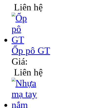
Liên hệ
Ốp pô GT
Giá:
Liên hệ